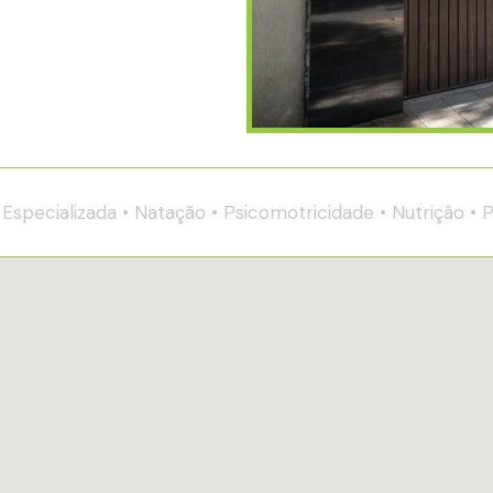
cializada • Natação • Psicomotricidade • Nutrição • Pedia