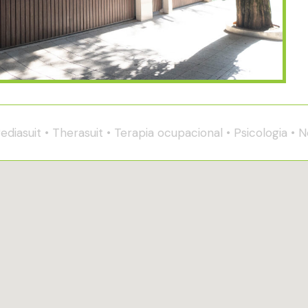
suit • Therasuit • Terapia ocupacional • Psicologia • Neu